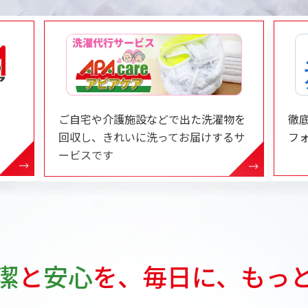
ご自宅や介護施設などで出た洗濯物を
徹
回収し、きれいに洗ってお届けするサ
フ
ービスです
潔
と
安心
を、
毎日に、もっ